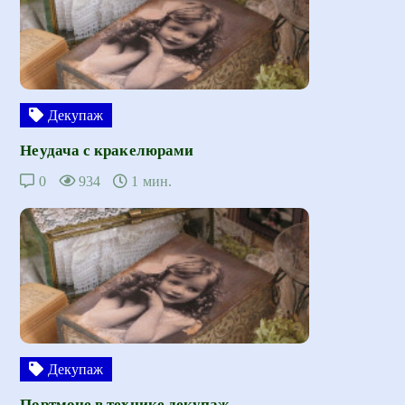
Декупаж
Неудача с кракелюрами
0
934
1 мин.
Декупаж
Портмоне в технике декупаж