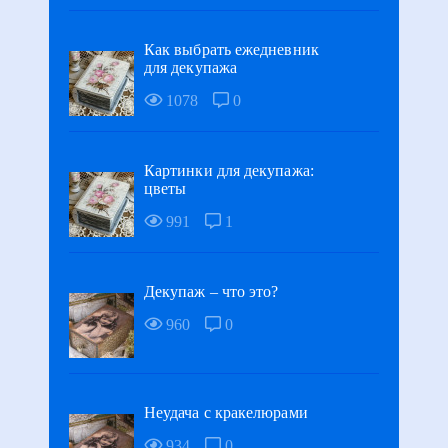
Как выбрать ежедневник
для декупажа
1078
0
Картинки для декупажа:
цветы
991
1
Декупаж – что это?
960
0
Неудача с кракелюрами
934
0