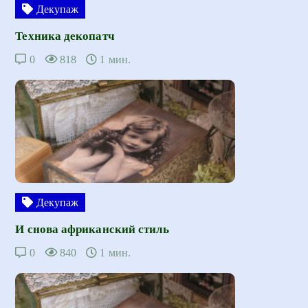
Декупаж
Техника декопатч
0
818
1 мин.
Декупаж
И снова африканский стиль
0
840
1 мин.