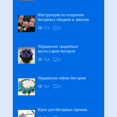
Инструкция по созданию
бисерных ободков и заколок
773
0
Украшение свадебных
аксессуаров бисером
768
0
Украшение обуви бисером
767
0
Идеи для бисерных брошек