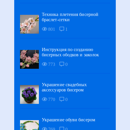
Техника плетения бисерной
браслет-сетки
801
1
Инструкция по созданию
бисерных ободков и заколок
773
0
Украшение свадебных
аксессуаров бисером
770
0
Украшение обуви бисером
769
0