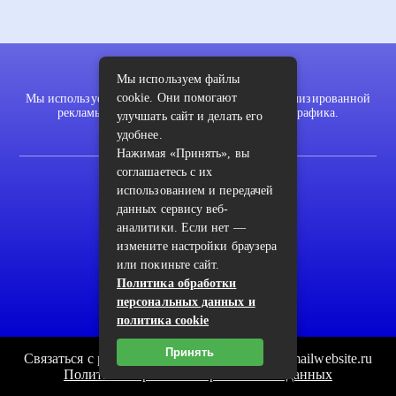
Мы используем файлы
cookie. Они помогают
Мы используем файлы cookie для показа персонализированной
рекламы и/или контента и анализа нашего трафика.
улучшать сайт и делать его
удобнее.
Нажимая «Принять», вы
соглашаетесь с их
2022 © pykodelki.ru
использованием и передачей
Карта сайта
данных сервису веб-
аналитики. Если нет —
Контакты
измените настройки браузера
или покиньте сайт.
Пользовательское соглашение
Политика обработки
Архив
персональных данных и
политика cookie
Принять
Связаться с редакцией сайта: pykodelki.ru@mailwebsite.ru
Политика обработки персональных данных