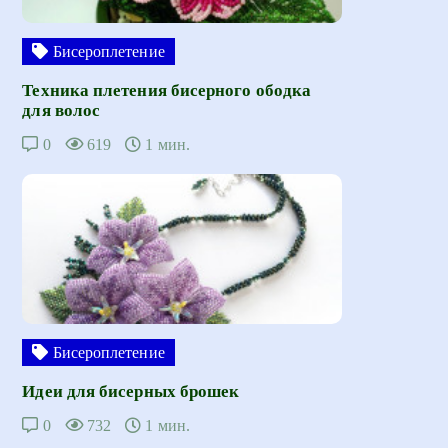
Бисероплетение
Техника плетения бисерного ободка
для волос
0
619
1 мин.
Бисероплетение
Идеи для бисерных брошек
0
732
1 мин.