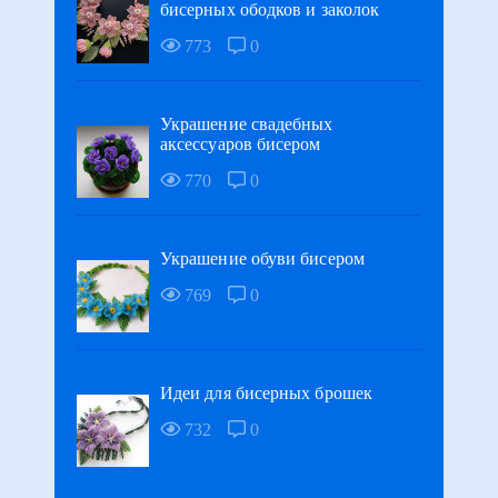
бисерных ободков и заколок
773
0
Украшение свадебных
аксессуаров бисером
770
0
Украшение обуви бисером
769
0
Идеи для бисерных брошек
732
0