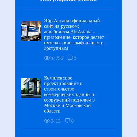
Эйр Астана официальный
сайт на русском:
авиабилеты Air Astana –
приложение, которое делает
путешествие комфортным и
доступным
34756
0
Комплексное
проектирование и
строительство
коммерческих зданий и
сооружений под ключ в
Москве и Московской
области
9413
0