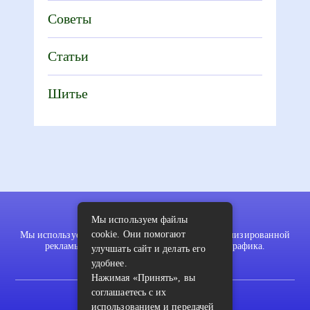
Советы
Статьи
Шитье
Мы используем файлы
cookie. Они помогают
Мы используем файлы cookie для показа персонализированной
рекламы и/или контента и анализа нашего трафика.
улучшать сайт и делать его
удобнее.
Нажимая «Принять», вы
соглашаетесь с их
2022 © pykodelki.ru
использованием и передачей