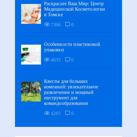
Раскрасьте Ваш Мир: Центр
Медицинской Косметологии
в Томске
7396
0
Особенности пластиковой
упаковки
4635
0
Квесты для больших
компаний: увлекательное
развлечение и мощный
инструмент для
командообразования
4285
0