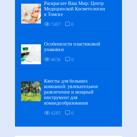
Раскрасьте Ваш Мир: Центр
Медицинской Косметологии
в Томске
7407
0
Особенности пластиковой
упаковки
4636
0
Квесты для больших
компаний: увлекательное
развлечение и мощный
инструмент для
командообразования
4285
0