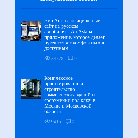
Эйр Астана официальный
сайт на русском:
авиабилеты Air Astana –
приложение, которое делает
путешествие комфортным и
доступным
34778
0
Комплексное
проектирование и
строительство
коммерческих зданий и
сооружений под ключ в
Москве и Московской
области
9415
0