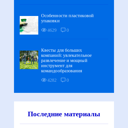
Особенности пластиковой
упаковки
4629
0
Квесты для больших
компаний: увлекательное
развлечение и мощный
инструмент для
командообразования
4282
0
Последние материалы