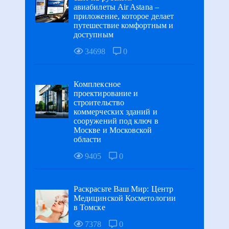
авиабилеты Air Astana –
приложение, которое делает
путешествие комфортным и
доступным
34698
0
Комплексное
проектирование и
строительство
коммерческих зданий и
сооружений под ключ в
Москве и Московской
области
9405
0
Раскрасьте Ваш Мир: Центр
Медицинской Косметологии
в Томске
7378
0