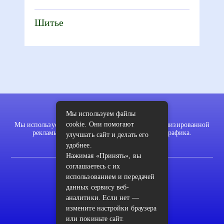
Шитье
Мы используем файлы
cookie. Они помогают
Мы используем файлы cookie для показа персонализированной
рекламы и/или контента и анализа нашего трафика.
улучшать сайт и делать его
удобнее.
Нажимая «Принять», вы
соглашаетесь с их
2022 © pykodelki.ru
использованием и передачей
Карта сайта
данных сервису веб-
аналитики. Если нет —
Контакты
измените настройки браузера
или покиньте сайт.
Пользовательское соглашение