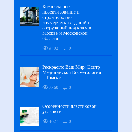
Комплексное
проектирование и
строительство
коммерческих зданий и
сооружений под ключ в
Москве и Московской
области
9402
0
Раскрасьте Ваш Мир: Центр
Медицинской Косметологии
в Томске
7369
0
Особенности пластиковой
упаковки
4627
0