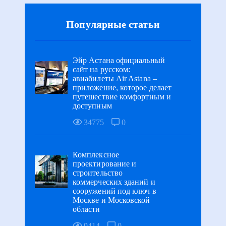
Популярные статьи
Эйр Астана официальный
сайт на русском:
авиабилеты Air Astana –
приложение, которое делает
путешествие комфортным и
доступным
34775
0
Комплексное
проектирование и
строительство
коммерческих зданий и
сооружений под ключ в
Москве и Московской
области
9414
0