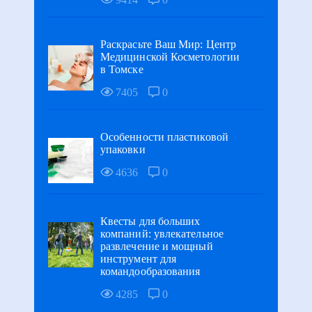
Раскрасьте Ваш Мир: Центр
Медицинской Косметологии
в Томске
7405
0
Особенности пластиковой
упаковки
4636
0
Квесты для больших
компаний: увлекательное
развлечение и мощный
инструмент для
командообразования
4285
0