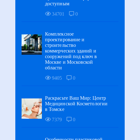
доступным
34701
0
Комплексное
проектирование и
строительство
коммерческих зданий и
сооружений под ключ в
Москве и Московской
области
9405
0
Раскрасьте Ваш Мир: Центр
Медицинской Косметологии
в Томске
7379
0
Особенности пластиковой