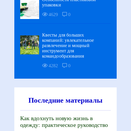
упаковки
4629
0
Квесты для больших
компаний: увлекательное
развлечение и мощный
инструмент для
командообразования
4282
0
Последние материалы
Как вдохнуть новую жизнь в
одежду: практическое руководство