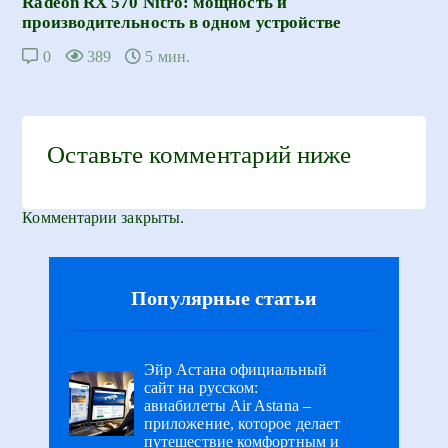
Radeon RX 570 Nitro: мощность и
производительность в одном устройстве
0
389
5 мин.
Оставьте комментарий ниже
Комментарии закрыты.
Популярные статьи
Эйр Астана официальный
сайт на русском:
авиабилеты Air Astana –
приложение, которое делает
путешествие комфортным и