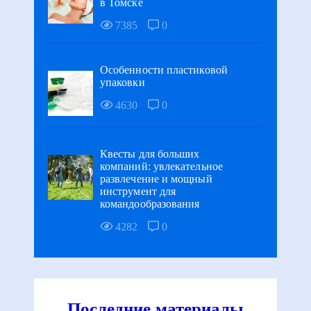
в Томске
7385
0
Особенности пластиковой
упаковки
4630
0
Квесты для больших
компаний: увлекательное
развлечение и мощный
инструмент для
командообразования
4282
0
Последние материалы