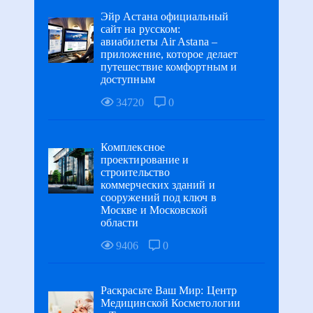
Эйр Астана официальный
сайт на русском:
авиабилеты Air Astana –
приложение, которое делает
путешествие комфортным и
доступным
34720
0
Комплексное
проектирование и
строительство
коммерческих зданий и
сооружений под ключ в
Москве и Московской
области
9406
0
Раскрасьте Ваш Мир: Центр
Медицинской Косметологии