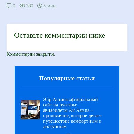
0
389
5 мин.
Оставьте комментарий ниже
Комментарии закрыты.
Популярные статьи
Эйр Астана официальный
сайт на русском:
авиабилеты Air Astana –
приложение, которое делает
путешествие комфортным и
доступным