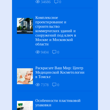
34686
0
Комплексное
проектирование и
строительство
коммерческих зданий и
сооружений под ключ в
Москве и Московской
области
9404
0
Раскрасьте Ваш Мир: Центр
Медицинской Косметологии
в Томске
7378
0
Особенности пластиковой
упаковки