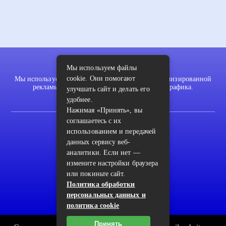
Мы используем файлы
cookie. Они помогают
Мы используем файлы cookie для показа персонализированной
рекламы и/или контента и анализа нашего трафика.
улучшать сайт и делать его
удобнее.
Нажимая «Принять», вы
соглашаетесь с их
2022 © pykodelki.ru
использованием и передачей
Карта сайта
данных сервису веб-
аналитики. Если нет —
Контакты
измените настройки браузера
Пользовательское соглашение
или покиньте сайт.
Политика обработки
Архив
персональных данных и
политика cookie
Принять