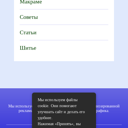
Макраме
Советы
Статьи
Шитье
Мы используем файлы
cookie. Они помогают
Мы используем файлы cookie для показа персонализированной
рекламы и/или контента и анализа нашего трафика.
улучшать сайт и делать его
удобнее.
Нажимая «Принять», вы