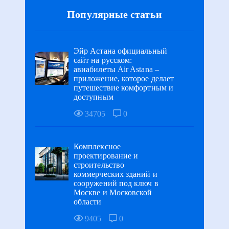
Популярные статьи
Эйр Астана официальный
сайт на русском:
авиабилеты Air Astana –
приложение, которое делает
путешествие комфортным и
доступным
34705
0
Комплексное
проектирование и
строительство
коммерческих зданий и
сооружений под ключ в
Москве и Московской
области
9405
0