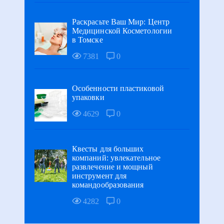
Раскрасьте Ваш Мир: Центр
Медицинской Косметологии
в Томске
7381
0
Особенности пластиковой
упаковки
4629
0
Квесты для больших
компаний: увлекательное
развлечение и мощный
инструмент для
командообразования
4282
0