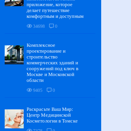
приложение, которое
делает путешествие
комфортным и доступным
34698
0
Комплексное
проектирование и
строительство
коммерческих зданий и
сооружений под ключ в
Москве и Московской
области
9405
0
Раскрасьте Ваш Мир:
Центр Медицинской
Косметологии в Томске
7378
0