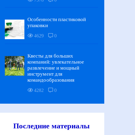
Особенности пластиковой
упаковки
4629
0
Квесты для больших
компаний: увлекательное
развлечение и мощный
инструмент для
командообразования
4282
0
Последние материалы