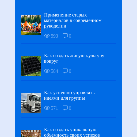
Применение старых
материалов в современном
рукоделии
593
0
Как создать живую культуру
вокруг
584
0
Как успешно управлять
идеями для группы
571
0
Как создать уникальную
объёмность своих успехов