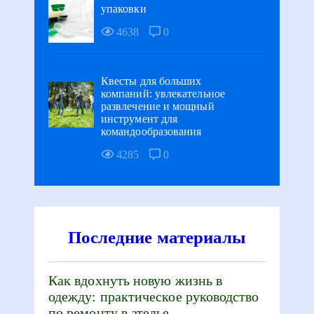
упаковки
4638
0
Квесты для больших
компаний: увлекательное
развлечение и мощный
инструмент для
командообразования
4285
0
Последние материалы
Как вдохнуть новую жизнь в
одежду: практическое руководство
по ремонту в ателье