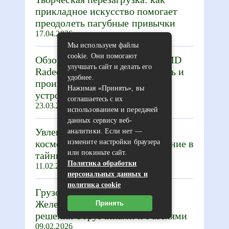
прикладное искусство помогает
преодолеть пагубные привычки
17.04.2026
Мы используем файлы
cookie. Они помогают
Обзор видеокарты Sapphire AMD
улучшать сайт и делать его
Radeon RX 570 Nitro: мощность и
удобнее.
производительность в одном
Нажимая «Принять», вы
устройстве
соглашаетесь с их
23.03.2026
использованием и передачей
данных сервису веб-
Увлекательные экскурсии на
аналитики. Если нет —
космодром Байконур: погружение в
измените настройки браузера
или покиньте сайт.
тайны космоса
Политика обработки
11.02.2026
персональных данных и
политика cookie
Грузоперевозки в
Железнодорожном: надежные
Принять
решения с грузчиками и Газелями
09.02.2026