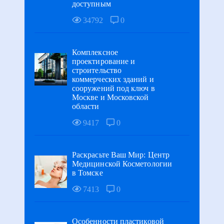
доступным
34792
0
Комплексное
проектирование и
строительство
коммерческих зданий и
сооружений под ключ в
Москве и Московской
области
9417
0
Раскрасьте Ваш Мир: Центр
Медицинской Косметологии
в Томске
7413
0
Особенности пластиковой