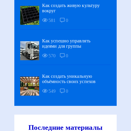
Как создать живую культуру
вокруг
581
0
Как успешно управлять
идеями для группы
570
0
Как создать уникальную
объёмность своих успехов
549
0
Последние материалы