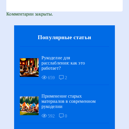
Комментарии закрыты.
Популярные статьи
Рукоделие для
расслабления: как это
работает?
659
2
Применение старых
материалов в современном
рукоделии
592
0