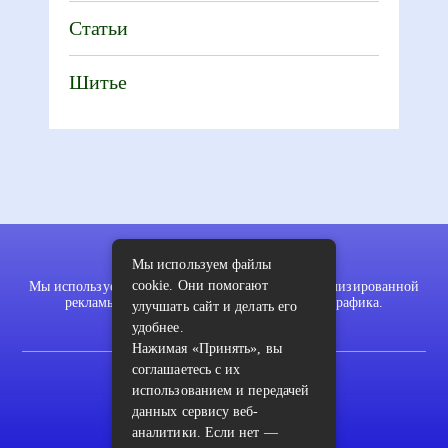
Статьи
Шитье
Мы используем файлы
cookie. Они помогают
Мы используем файлы cookie для показа персонализированной
рекламы и/или контента и анализа нашего трафика.
улучшать сайт и делать его
удобнее.
Нажимая «Принять», вы
соглашаетесь с их
2022 © pykodelki.ru
использованием и передачей
Карта сайта
данных сервису веб-
аналитики. Если нет —
Контакты