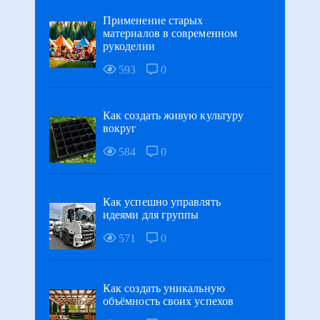
Применение старых
материалов в современном
рукоделии
593
0
Как создать живую культуру
вокруг
584
0
Как успешно управлять
идеями для группы
571
0
Как создать уникальную
объёмность своих успехов