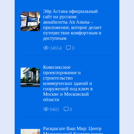
Эйр Астана официальный
сайт на русском:
авиабилеты Air Astana –
приложение, которое делает
путешествие комфортным и
доступным
34654
0
Комплексное
проектирование и
строительство
коммерческих зданий и
сооружений под ключ в
Москве и Московской
области
9402
0
Раскрасьте Ваш Мир: Центр
Медицинской Косметологии