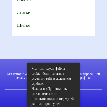
Статьи
Шитье
Мы используем файлы
cookie. Они помогают
Мы используем файлы cookie для показа персонализированной
рекламы и/или контента и анализа нашего трафика.
улучшать сайт и делать его
удобнее.
Нажимая «Принять», вы
соглашаетесь с их
2022 © pykodelki.ru
использованием и передачей
Карта сайта
данных сервису веб-