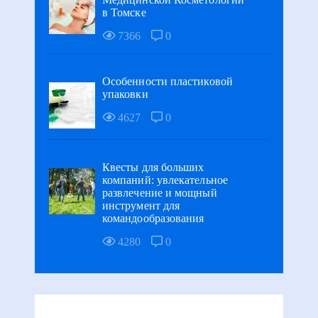
в Томске
7366
0
Особенности пластиковой
упаковки
4627
0
Квесты для больших
компаний: увлекательное
развлечение и мощный
инструмент для
командообразования
4280
0