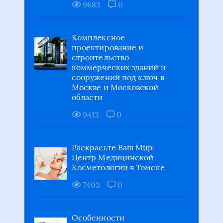
9683
0
Комплексное
проектирование и
строительство
коммерческих зданий и
сооружений под ключ в
Москве и Московской
области
9413
0
Раскрасьте Ваш Мир:
Центр Медицинской
Косметологии в Томске
7403
0
Особенности