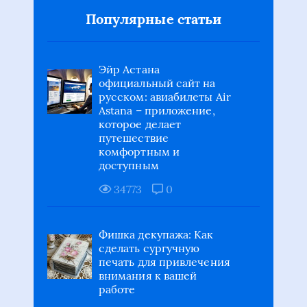
Популярные статьи
Эйр Астана
официальный сайт на
русском: авиабилеты Air
Astana – приложение,
которое делает
путешествие
комфортным и
доступным
34773
0
Фишка декупажа: Как
сделать сургучную
печать для привлечения
внимания к вашей
работе