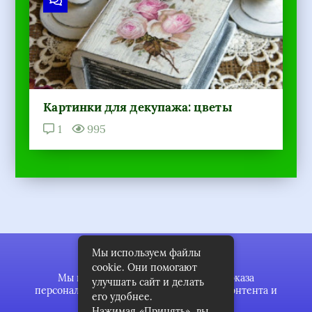
Картинки для декупажа: цветы
1
995
Мы используем файлы
cookie. Они помогают
Мы используем файлы cookie для показа
улучшать сайт и делать
персонализированной рекламы и/или контента и
его удобнее.
анализа нашего трафика.
Нажимая «Принять», вы