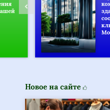
ия
комм
шей
здан
соор
ключ
Моск
Новое на сайте