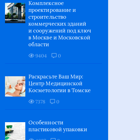
Комплексное
проектирование и
строительство
коммерческих зданий
и сооружений под ключ
в Москве и Московской
области
9404
0
Раскрасьте Ваш Мир:
Центр Медицинской
Косметологии в Томске
7378
0
Особенности
пластиковой упаковки