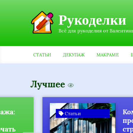
Рукоделки
Всё для рукоделия от Валентин
СТАТЬИ
ДЕКУПАЖ
МАКРАМЕ
Лучшее
а:
Комп
Статьи
прое
ать
стро