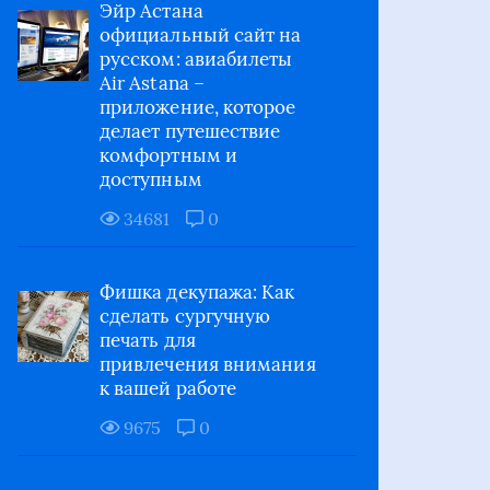
Эйр Астана
официальный сайт на
русском: авиабилеты
Air Astana –
приложение, которое
делает путешествие
комфортным и
доступным
34681
0
Фишка декупажа: Как
сделать сургучную
печать для
привлечения внимания
к вашей работе
9675
0