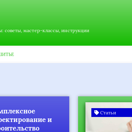
ы: советы, мастер-классы, инструкции
ШИТЬЕ
лексное
Статьи
ктирование и
ительство