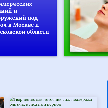
ерческих
ий и
ужений под
 в Москве и
овской области