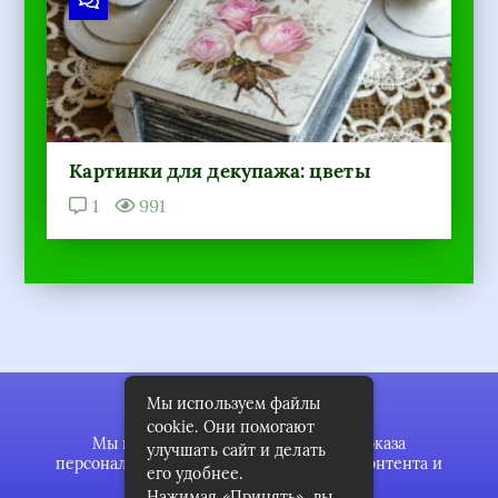
Картинки для декупажа: цветы
1
991
Мы используем файлы
cookie. Они помогают
Мы используем файлы cookie для показа
улучшать сайт и делать
персонализированной рекламы и/или контента и
его удобнее.
анализа нашего трафика.
Нажимая «Принять», вы