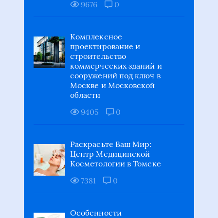
9676
0
Комплексное
проектирование и
строительство
коммерческих зданий и
сооружений под ключ в
Москве и Московской
области
9405
0
Раскрасьте Ваш Мир:
Центр Медицинской
Косметологии в Томске
7381
0
Особенности