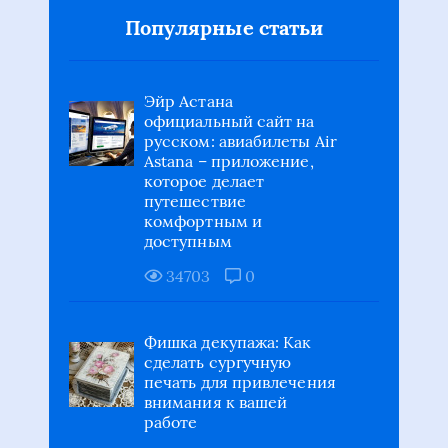
Популярные статьи
Эйр Астана
официальный сайт на
русском: авиабилеты Air
Astana – приложение,
которое делает
путешествие
комфортным и
доступным
34703
0
Фишка декупажа: Как
сделать сургучную
печать для привлечения
внимания к вашей
работе