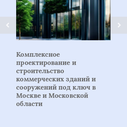
мплексное
Раскр
оектирование и
Медиц
роительство
Косме
ммерческих зданий и
оружений под ключ в
скве и Московской
ласти