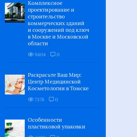
Комплексное
проектирование и
строительство
коммерческих зданий
и сооружений под ключ
в Москве и Московской
области
9404
0
Раскрасьте Ваш Мир:
Центр Медицинской
Косметологии в Томске
7378
0
Особенности
пластиковой упаковки