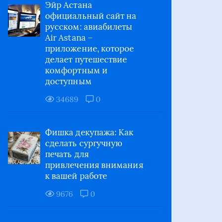
Эйр Астана
официальный сайт на
русском: авиабилеты
Air Astana –
приложение, которое
делает путешествие
комфортным и
доступным
34689
0
Фишка декупажа: Как
сделать сургучную
печать для
привлечения внимания
к вашей работе
9676
0