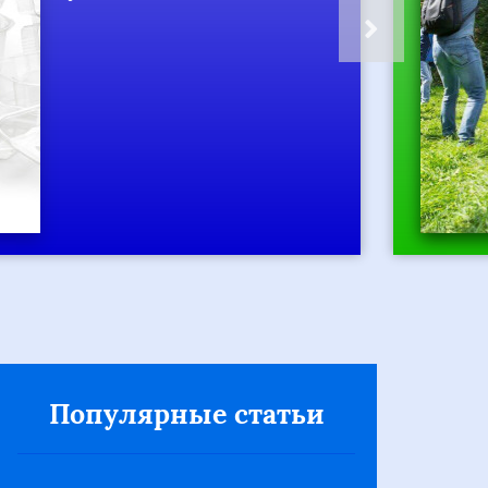
развлечение и
мощный
инструмент для
командообразования
Популярные статьи