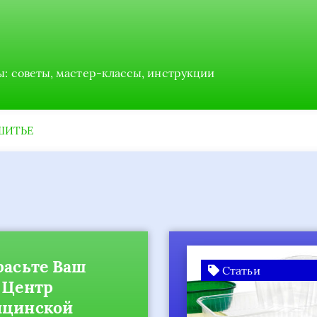
ы: советы, мастер-классы, инструкции
ШИТЬЕ
енности
Статьи
тиковой
овки