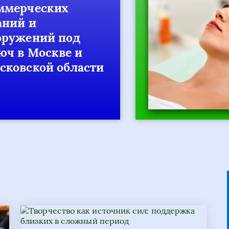
ерческих
ий и
ужений под
 в Москве и
овской области