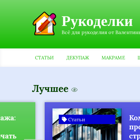
Рукоделки
Всё для рукоделия от Валентин
СТАТЬИ
ДЕКУПАЖ
МАКРАМЕ
Лучшее
а:
Комп
Статьи
прое
ать
стро