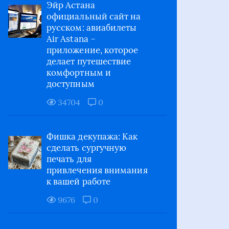
Эйр Астана
официальный сайт на
русском: авиабилеты
Air Astana –
приложение, которое
делает путешествие
комфортным и
доступным
34704
0
Фишка декупажа: Как
сделать сургучную
печать для
привлечения внимания
к вашей работе
9676
0