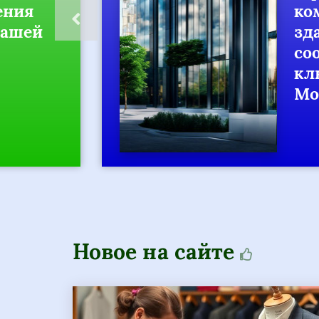
ия
комм
шей
здан
соор
ключ
Моск
Новое на сайте