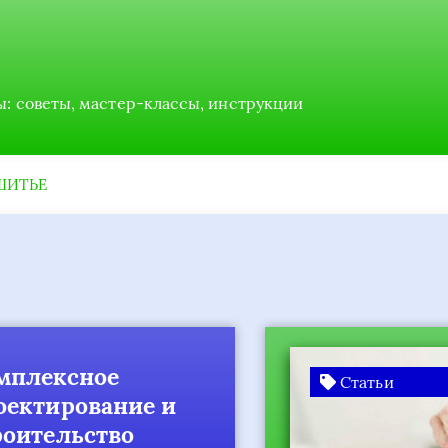
ы: советы, мастер-классы, инструкции
ШИТЬЕ
лексное
Статьи
ктирование и
ительство