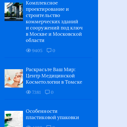
Комплексное
проектирование и
строительство
коммерческих зданий
и сооружений под ключ
в Москве и Московской
области
9405
0
Раскрасьте Ваш Мир:
Центр Медицинской
Косметологии в Томске
7381
0
Особенности
пластиковой упаковки