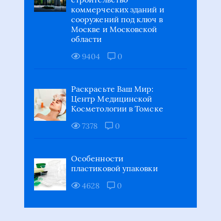
коммерческих зданий и
сооружений под ключ в
Москве и Московской
области
9404
0
Раскрасьте Ваш Мир:
Центр Медицинской
Косметологии в Томске
7378
0
Особенности
пластиковой упаковки
4628
0