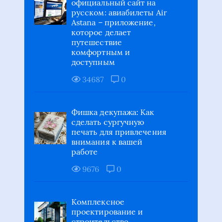
официальный сайт на
русском: авиабилеты Air
Astana – приложение,
которое делает
путешествие
комфортным и
доступным
34687
0
Фишка декупажа: Как
сделать сургучную
печать для привлечения
внимания к вашей
работе
9676
0
Комплексное
проектирование и
строительство