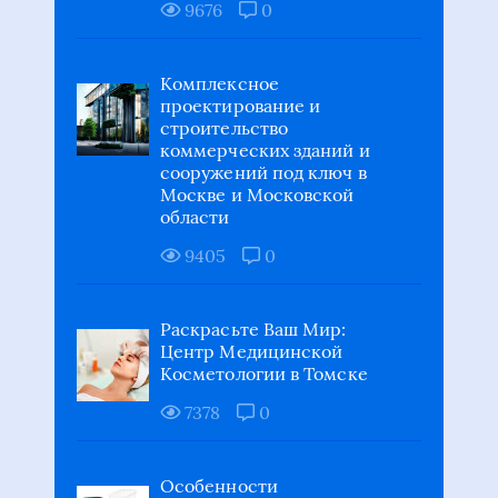
строительство
коммерческих зданий и
сооружений под ключ в
Москве и Московской
области
9405
0
Раскрасьте Ваш Мир:
Центр Медицинской
Косметологии в Томске
7378
0
Особенности
пластиковой упаковки
4629
0