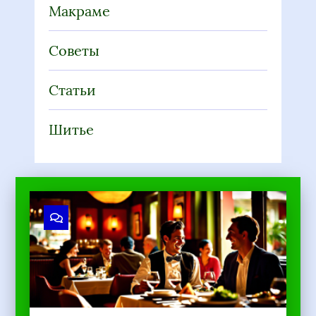
Статьи
Шитье
Рукоделие для расслабления: как это
работает?
2
660