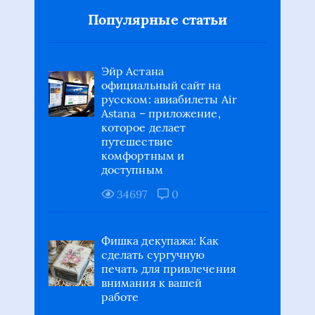
официальный сайт на
русском: авиабилеты Air
Astana – приложение,
которое делает
путешествие
комфортным и
доступным
34697
0
Фишка декупажа: Как
сделать сургучную
печать для привлечения
внимания к вашей
работе
9676
0
Комплексное
проектирование и