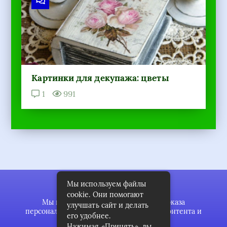
Картинки для декупажа: цветы
1
991
Мы используем файлы
cookie. Они помогают
Мы используем файлы cookie для показа
улучшать сайт и делать
персонализированной рекламы и/или контента и
его удобнее.
анализа нашего трафика.
Нажимая «Принять», вы