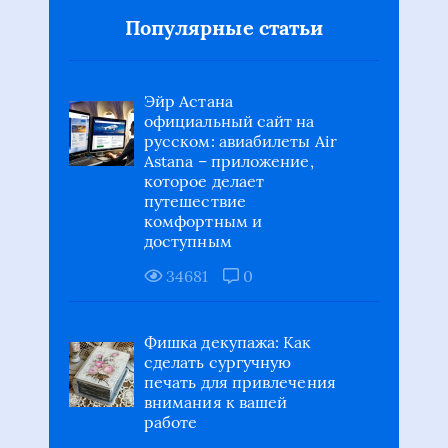
Популярные статьи
Эйр Астана
официальный сайт на
русском: авиабилеты Air
Astana – приложение,
которое делает
путешествие
комфортным и
доступным
34681
0
Фишка декупажа: Как
сделать сургучную
печать для привлечения
внимания к вашей
работе