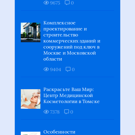
9675
0
Комплексное
проектирование и
строительство
коммерческих зданий и
сооружений под ключ в
Москве и Московской
области
9404
0
Раскрасьте Ваш Мир:
Центр Медицинской
Косметологии в Томске
7378
0
Особенности