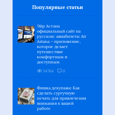
Популярные статьи
Эйр Астана
официальный сайт на
русском: авиабилеты Air
Astana – приложение,
которое делает
путешествие
комфортным и
доступным
34764
0
Фишка декупажа: Как
сделать сургучную
печать для привлечения
внимания к вашей
работе