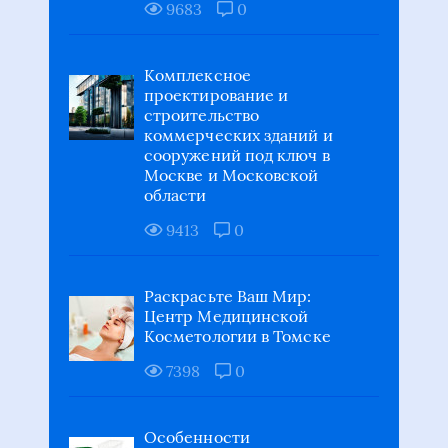
9683
0
Комплексное
проектирование и
строительство
коммерческих зданий и
сооружений под ключ в
Москве и Московской
области
9413
0
Раскрасьте Ваш Мир:
Центр Медицинской
Косметологии в Томске
7398
0
Особенности