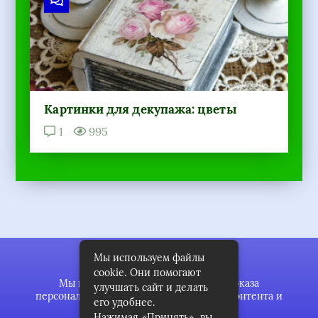
Картинки для декупажа: цветы
1
995
Мы используем файлы
cookie. Они помогают
Мы используем файлы cookie для показа
улучшать сайт и делать
персонализированной рекламы и/или контента и
его удобнее.
анализа нашего трафика.
Нажимая «Принять», вы