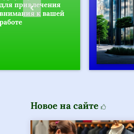
ия
комм
шей
здан
соор
ключ
Моск
Новое на сайте