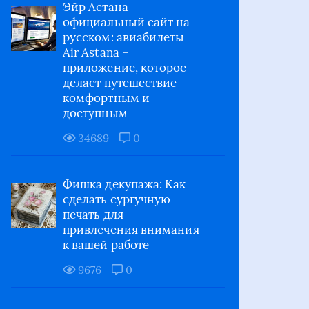
Эйр Астана
официальный сайт на
русском: авиабилеты
Air Astana –
приложение, которое
делает путешествие
комфортным и
доступным
34689
0
Фишка декупажа: Как
сделать сургучную
печать для
привлечения внимания
к вашей работе
9676
0