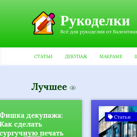
Рукоделки
Всё для рукоделия от Валентин
СТАТЬИ
ДЕКУПАЖ
МАКРАМЕ
Лучшее
а:
Комп
Статьи
прое
ать
стро