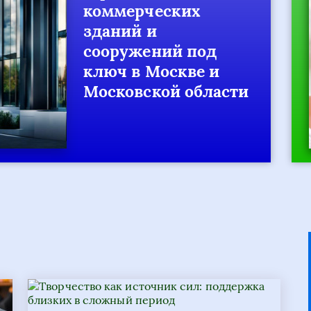
ерческих
ий и
ужений под
 в Москве и
овской области