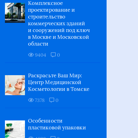
Комплексное
проектирование и
строительство
коммерческих зданий
и сооружений под ключ
в Москве и Московской
области
9404
0
Раскрасьте Ваш Мир:
Центр Медицинской
Косметологии в Томске
7378
0
Особенности
пластиковой упаковки