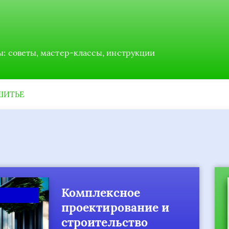
ы: советы, мастер-классы, инструкции
ШИТЬЕ
лексное
Статьи
ктирование и
ительство