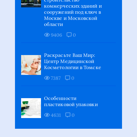
сооружений под ключ в
Москве и Московской
области
9406
0
Раскрасьте Ваш Мир:
Центр Медицинской
Косметологии в Томске
7387
0
Особенности
пластиковой упаковки
4631
0