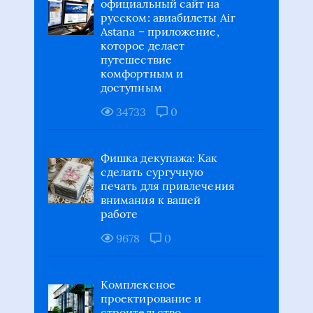
Astana – приложение,
которое делает
путешествие
комфортным и
доступным
34733
0
Фишка декупажа: Как
сделать сургучную
печать для привлечения
внимания к вашей
работе
9678
0
Комплексное
проектирование и
строительство
коммерческих зданий и