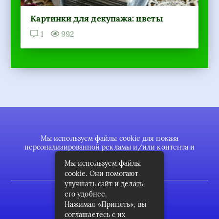
Картинки для декупажа: цветы
1
992
Мы используем файлы cookie для показа
персонализированной рекламы и/или контента и
анализа нашего трафика.
Мы используем файлы
cookie. Они помогают
2022 © pykodelki.ru
улучшать сайт и делать
его удобнее.
Карта сайта
Нажимая «Принять», вы
Контакты
соглашаетесь с их